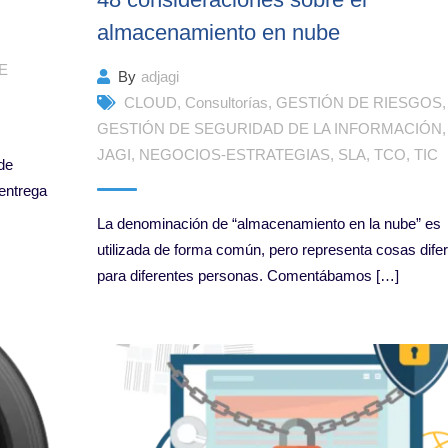
almacenamiento en nube
E
By
adjagi
CLOUD
,
Consultorías
,
GESTIÓN DE RIESGOS
,
GESTIÓN DE SEGURIDAD DE LA INFORMACIÓN
,
JAGI
,
NEGOCIOS-ESTRATEGIAS
,
SLA
,
TCO
,
TIC
 de
entrega
La denominación de “almacenamiento en la nube” es
utilizada de forma común, pero representa cosas dife
para diferentes personas. Comentábamos […]