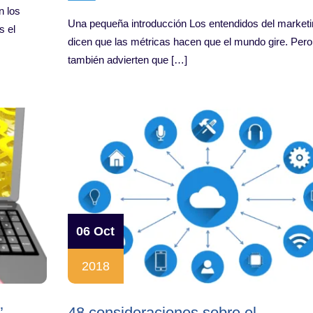
n los
Una pequeña introducción Los entendidos del marketi
s el
dicen que las métricas hacen que el mundo gire. Pero
también advierten que […]
06 Oct
2018
’
48 consideraciones sobre el