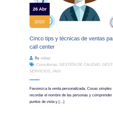
26 Abr
2020
Cinco tips y técnicas de ventas pa
call center
By
adjagi
Consultorías
,
GESTIÓN DE CALIDAD
,
GEST
SERVICIOS
,
JAGI
Favorezca la venta personalizada. Cosas simple
recordar el nombre de las personas y comprender
puntos de vista y […]