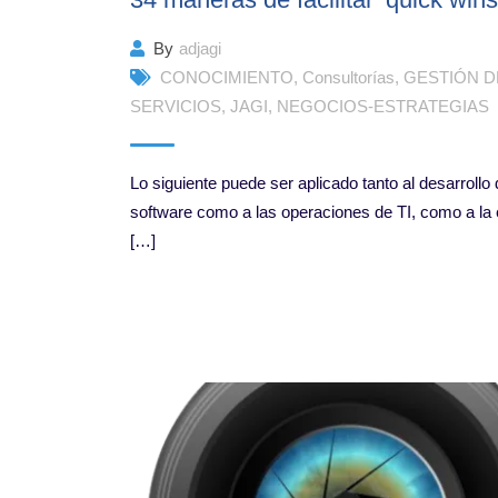
By
adjagi
CONOCIMIENTO
,
Consultorías
,
GESTIÓN D
SERVICIOS
,
JAGI
,
NEGOCIOS-ESTRATEGIAS
Lo siguiente puede ser aplicado tanto al desarrollo
software como a las operaciones de TI, como a la 
[…]