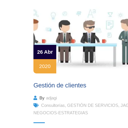
26 Abr
2020
Gestión de clientes
By
adjagi
Consultorías
,
GESTIÓN DE SERVICIOS
,
JAG
NEGOCIOS-ESTRATEGIAS