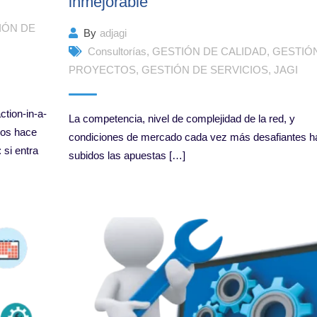
inmejorable
IÓN DE
By
adjagi
Consultorías
,
GESTIÓN DE CALIDAD
,
GESTIÓ
PROYECTOS
,
GESTIÓN DE SERVICIOS
,
JAGI
tion-in-a-
La competencia, nivel de complejidad de la red, y
Nos hace
condiciones de mercado cada vez más desafiantes h
 si entra
subidos las apuestas […]