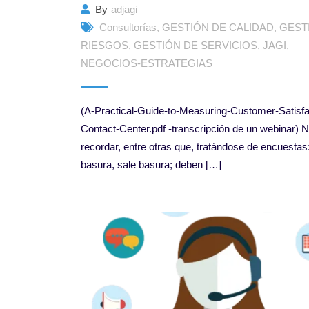
By
adjagi
Consultorías
,
GESTIÓN DE CALIDAD
,
GEST
RIESGOS
,
GESTIÓN DE SERVICIOS
,
JAGI
,
NEGOCIOS-ESTRATEGIAS
(A-Practical-Guide-to-Measuring-Customer-Satisfac
Contact-Center.pdf -transcripción de un webinar) 
recordar, entre otras que, tratándose de encuestas:
basura, sale basura; deben […]