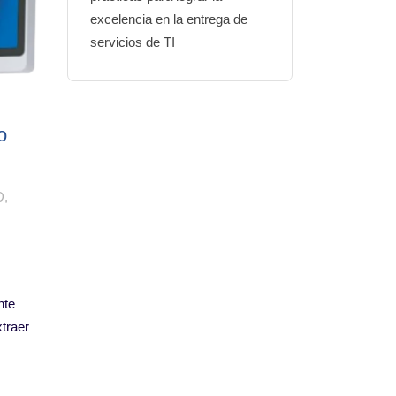
excelencia en la entrega de
servicios de TI
o
D
,
nte
traer