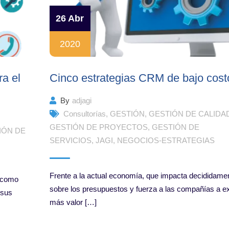
26 Abr
2020
ra el
Cinco estrategias CRM de bajo cost
By
adjagi
Consultorías
,
GESTIÓN
,
GESTIÓN DE CALIDA
GESTIÓN DE PROYECTOS
,
GESTIÓN DE
IÓN DE
SERVICIOS
,
JAGI
,
NEGOCIOS-ESTRATEGIAS
Frente a la actual economía, que impacta decididame
s como
sobre los presupuestos y fuerza a las compañías a ex
 sus
más valor […]