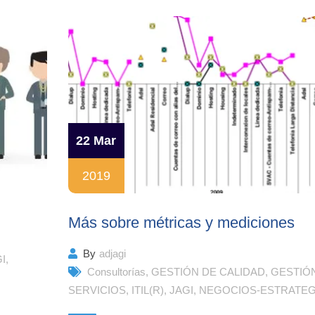
22 Mar
2019
Más sobre métricas y mediciones
By
adjagi
I
,
Consultorías
,
GESTIÓN DE CALIDAD
,
GESTIÓ
SERVICIOS
,
ITIL(R)
,
JAGI
,
NEGOCIOS-ESTRATEG