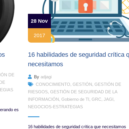
28 Nov
2017
os
16 habilidades de seguridad crítica 
necesitamos
IÓN DE
By
adjagi
DE
CONOCIMIENTO
,
GESTIÓN
,
GESTIÓN DE
EGIAS
RIESGOS
,
GESTIÓN DE SEGURIDAD DE LA
INFORMACIÓN
,
Gobierno de TI
,
GRC
,
JAGI
,
NEGOCIOS-ESTRATEGIAS
operando es
16 habilidades de seguridad crítica que necesitamos