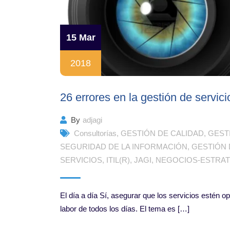
15 Mar
2018
26 errores en la gestión de servici
By
adjagi
Consultorías
,
GESTIÓN DE CALIDAD
,
GEST
SEGURIDAD DE LA INFORMACIÓN
,
GESTIÓN 
SERVICIOS
,
ITIL(R)
,
JAGI
,
NEGOCIOS-ESTRAT
El día a día Sí, asegurar que los servicios estén 
labor de todos los días. El tema es […]