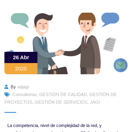
26 Abr
2020
By
adjagi
Consultorías
,
GESTIÓN DE CALIDAD
,
GESTIÓN DE
PROYECTOS
,
GESTIÓN DE SERVICIOS
,
JAGI
La competencia, nivel de complejidad de la red, y