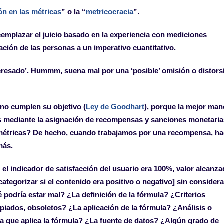
ión en las métricas
” o la “
metricocracia
”.
 reemplazar el juicio basado en la experiencia con mediciones
ación de las personas a un imperativo cuantitativo.
interesado’. Hummm, suena mal por una ‘posible’ omisión o distors
 no cumplen su objetivo (
Ley de Goodhart
), porque la mejor man
es mediante la asignación de recompensas y sanciones monetaria
métricas? De hecho, cuando trabajamos por una recompensa, h
más.
 el indicador de satisfacción del usuario era 100%, valor alcanz
ategorizar si el contenido era positivo o negativo] sin considera
é podría estar mal? ¿La definición de la fórmula? ¿Criterios
opiados, obsoletos? ¿La aplicación de la fórmula? ¿Análisis o
a que aplica la fórmula? ¿La fuente de datos? ¿Algún grado de