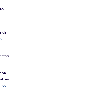
ero
e de
del
estos
 con
tables
 los