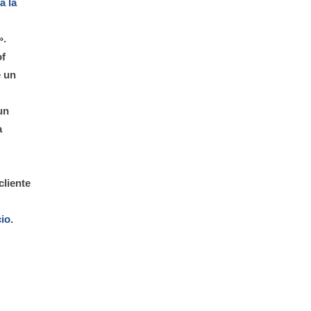
á la
».
of
e un
un
a
cliente
cio
.