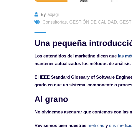
By
adjagi
Consultorías
,
GESTIÓN DE CALIDAD
,
GEST
Una pequeña introducci
Los entendidos del marketing dicen que
las mé
mantener actualizados los métodos de análisis 
El IEEE Standard Glossary of Software Enginee
grado en que un sistema, componente o proces
Al grano
No olvidemos asegurar que contemos con las mét
Revisemos bien nuestras
métricas
y
sus medici