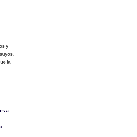
os y
 suyos.
ue la
es a
a