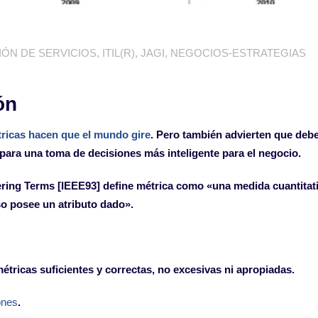
IÓN DE SERVICIOS
,
ITIL(R)
,
JAGI
,
NEGOCIOS-ESTRATEGIAS
ón
tricas hacen que el mundo gire
. Pero también advierten que de
para una toma de decisiones más inteligente para el negocio.
ring Terms [IEEE93] define métrica como «una medida cuantitati
o posee un atributo dado».
ricas suficientes y correctas, no excesivas ni apropiadas.
ones
.