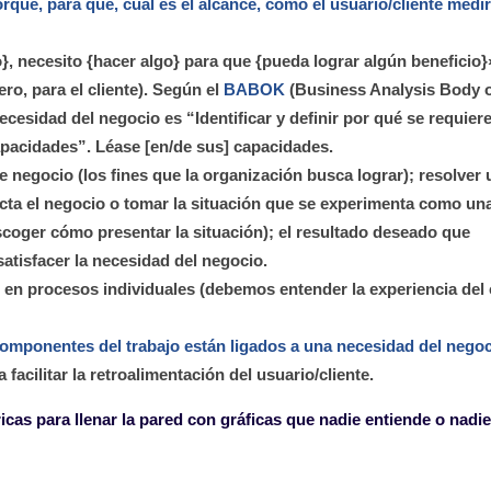
rqué, para qué, cuál es el alcance, cómo el usuario/cliente medir
}, necesito {hacer algo} para que {pueda lograr algún beneficio}
ero, para el cliente). Según el
BABOK
(Business Analysis Body 
ecesidad del negocio es “Identificar y definir por qué se requier
pacidades”. Léase [en/de sus] capacidades.
e negocio (los fines que la organización busca lograr); resolver 
ecta el negocio o tomar la situación que se experimenta como un
scoger cómo presentar la situación); el resultado deseado que
 satisfacer la necesidad del negocio.
en procesos individuales (debemos entender la experiencia del 
componentes del trabajo están ligados a una necesidad del nego
cilitar la retroalimentación del usuario/cliente.
cas para llenar la pared con gráficas que nadie entiende o nadie