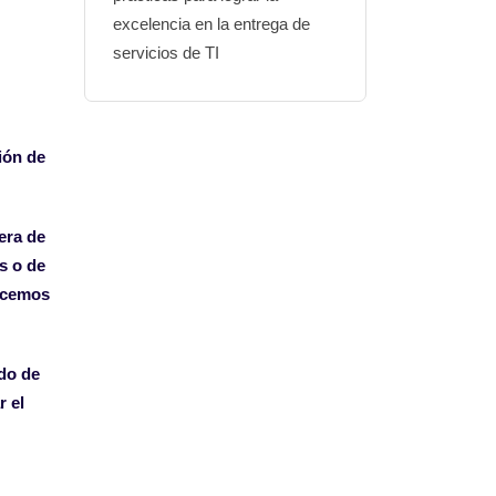
excelencia en la entrega de
servicios de TI
ión de
era de
s o de
acemos
ado de
r el