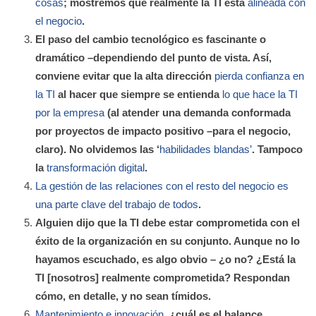
cosas
; mostremos que realmente la TI está
alineada con
el negocio
.
El paso del cambio tecnológico es fascinante o
dramático –dependiendo del punto de vista. Así,
conviene evitar que la alta dirección
pierda confianza en
la TI
al hacer que siempre se entienda
lo que hace la TI
por la empresa
(al atender una demanda conformada
por proyectos de impacto positivo –para el negocio,
claro). No olvidemos las ‘
habilidades blandas’
. Tampoco
la
transformación digital
.
La gestión de las relaciones con el resto del negocio es
una parte clave del trabajo de todos
.
Alguien dijo que la TI debe estar comprometida con el
éxito de la organización en su conjunto. Aunque no lo
hayamos escuchado, es algo obvio – ¿o no? ¿Está la
TI [nosotros] realmente comprometida? Respondan
cómo, en detalle, y no sean tímidos.
Mantenimiento e innovación
, ¿cuál es el balance