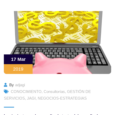
17 Mar
2019
By
adjagi
CONOCIMIENTO
,
Consultorías
,
GESTIÓN DE
SERVICIOS
,
JAGI
,
NEGOCIOS-ESTRATEGIAS