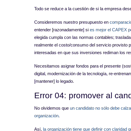
Todo se reduce a la cuestión de si la empresa des
Consideremos nuestro presupuesto en
comparaci
entender [razonadamente] si
es mejor el CAPEX p
elegida cumpla con las normas contables; traslad
realmente el costo/consumo del servicio provisto
interesadas en que sus inversiones rediman los r
Necesitamos asignar fondos para el presente (soste
digital, modernización de la tecnología, re-entrena
[mantener] lo legado.
Error 04: promover al can
No olvidemos que
un candidato no sólo debe calzar
organización
.
Así,
la organización tiene que definir con clarida