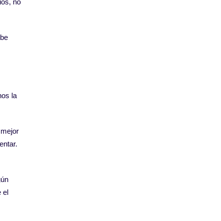
ios, no
ebe
os la
 mejor
entar.
gún
 el