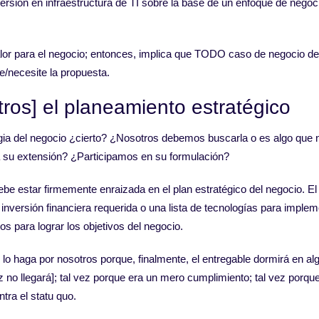
ersión en infraestructura de TI sobre la base de un enfoque de negoc
alor para el negocio; entonces, implica que TODO caso de negocio d
e/necesite la propuesta.
otros] el planeamiento estratégico
ia del negocio ¿cierto? ¿Nosotros debemos buscarla o es algo que n
 su extensión? ¿Participamos en su formulación?
 debe estar firmemente enraizada en el plan estratégico del negocio. El
nversión financiera requerida o una lista de tecnologías para implem
s para lograr los objetivos del negocio.
lo haga por nosotros porque, finalmente, el entregable dormirá en al
 no llegará]; tal vez porque era un mero cumplimiento; tal vez porque
tra el statu quo.