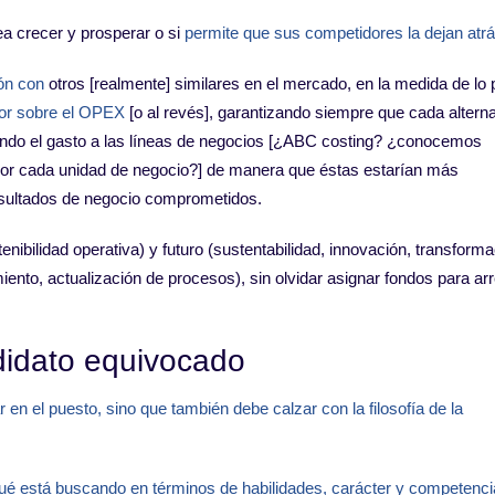
ea crecer y prosperar o si
permite que sus competidores la dejan atr
ón con
otros [realmente] similares en el mercado, en la medida de lo 
or sobre el OPEX
[o al revés], garantizando siempre que cada alterna
ando el gasto a las líneas de negocios [¿ABC costing? ¿conocemos
 por cada unidad de negocio?] de manera que éstas estarían más
esultados de negocio comprometidos.
nibilidad operativa) y futuro (sustentabilidad, innovación, transform
miento, actualización de procesos), sin olvidar asignar fondos para arr
didato equivocado
 en el puesto, sino que también debe calzar con la filosofía de la
d qué está buscando en términos de habilidades, carácter y competenc