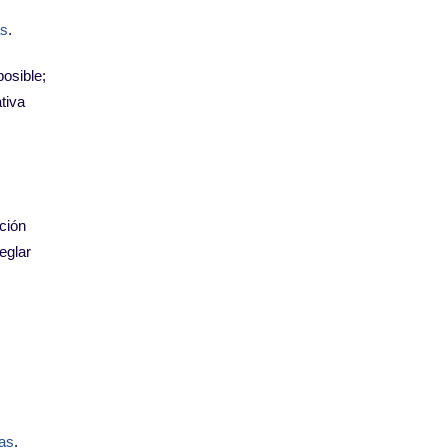
ás
.
posible;
tiva
ación
eglar
ias
.