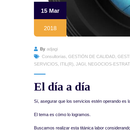
15 Mar
2018
By
adjagi
Consultorías
,
GESTIÓN DE CALIDAD
,
GEST
SERVICIOS
,
ITIL(R)
,
JAGI
,
NEGOCIOS-ESTRAT
El día a día
Sí, asegurar que los servicios estén operando es l
El tema es cómo lo logramos.
Buscamos realizar esta titánica labor considerando