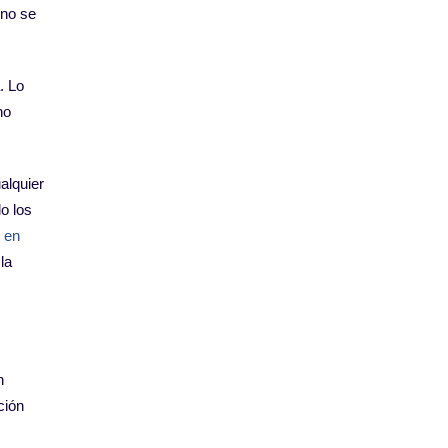
 no se
. Lo
no
ualquier
o los
 en
la
n
ción