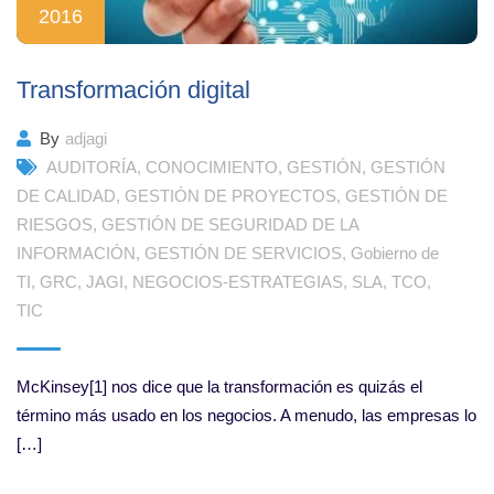
2016
Transformación digital
By
adjagi
AUDITORÍA
,
CONOCIMIENTO
,
GESTIÓN
,
GESTIÓN
DE CALIDAD
,
GESTIÓN DE PROYECTOS
,
GESTIÓN DE
RIESGOS
,
GESTIÓN DE SEGURIDAD DE LA
INFORMACIÓN
,
GESTIÓN DE SERVICIOS
,
Gobierno de
TI
,
GRC
,
JAGI
,
NEGOCIOS-ESTRATEGIAS
,
SLA
,
TCO
,
TIC
McKinsey[1] nos dice que la transformación es quizás el
término más usado en los negocios. A menudo, las empresas lo
[…]