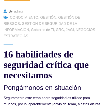
By
adjagi
CONOCIMIENTO
,
GESTIÓN
,
GESTIÓN DE
RIESGOS
,
GESTIÓN DE SEGURIDAD DE LA
INFORMACIÓN
,
Gobierno de TI
,
GRC
,
JAGI
,
NEGOCIOS-
ESTRATEGIAS
16 habilidades de
seguridad crítica que
necesitamos
Pongámonos en situación
Seguramente este tema sobre seguridad es trillado para
muchos, por lo [aparentemente] obvio del tema, a estas alturas.