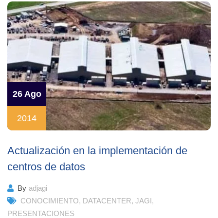
26 Ago
2014
Actualización en la implementación de
centros de datos
By
adjagi
CONOCIMIENTO
,
DATACENTER
,
JAGI
,
PRESENTACIONES