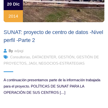
20 Dic
2014
SUNAT: proyecto de centro de datos -Nivel
perfil -Parte 2
By
adjagi
Consultorías
,
DATACENTER
,
GESTIÓN
,
GESTIÓN DE
PROYECTOS
,
JAGI
,
NEGOCIOS-ESTRATEGIAS
A continuación presentamos parte de la información trabajada
para el proyecto. POLÍTICAS DE SUNAT PARA LA
OPERACIÓN DE SUS CENTROS […]