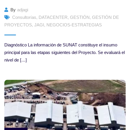
By
adjagi
Consultorías
,
DATACENTER
,
GESTIÓN
,
GESTIÓN DE
PROYECTOS
,
JAGI
,
NEGOCIOS-ESTRATEGIAS
Diagnóstico La información de SUNAT constituye el insumo
principal para las etapas siguientes del Proyecto. Se evaluará el
nivel de […]