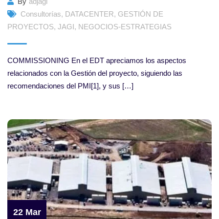
By
adjagi
Consultorías
,
DATACENTER
,
GESTIÓN DE
PROYECTOS
,
JAGI
,
NEGOCIOS-ESTRATEGIAS
COMMISSIONING En el EDT apreciamos los aspectos
relacionados con la Gestión del proyecto, siguiendo las
recomendaciones del PMI[1], y sus […]
22 Mar