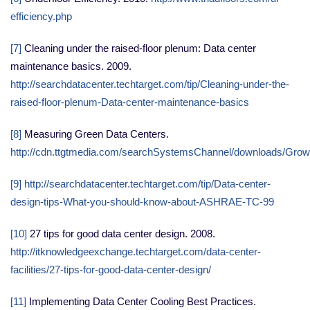
efficiency.php
[7]
Cleaning under the raised-floor plenum: Data center
maintenance basics. 2009.
http://searchdatacenter.techtarget.com/tip/Cleaning-under-the-
raised-floor-plenum-Data-center-maintenance-basics
[8]
Measuring Green Data Centers.
http://cdn.ttgtmedia.com/searchSystemsChannel/downloads/Gr
[9]
http://searchdatacenter.techtarget.com/tip/Data-center-
design-tips-What-you-should-know-about-ASHRAE-TC-99
[10]
27 tips for good data center design. 2008.
http://itknowledgeexchange.techtarget.com/data-center-
facilities/27-tips-for-good-data-center-design/
[11]
Implementing Data Center Cooling Best Practices.