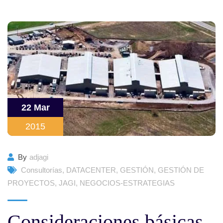
22 Mar
2015
By
adjagi
Consultorías
,
DATACENTER
,
GESTIÓN
,
GESTIÓN DE
PROYECTOS
,
JAGI
,
NEGOCIOS-ESTRATEGIAS
Consideraciones básicas