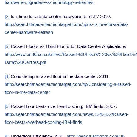
hardware-upgrades-vs-technology-refreshes
[2]
Is it time for a data center hardware refresh? 2010.
http://searchdatacenter.techtarget.com/tip/Is-it-time-for-a-data-
center-hardware-refresh
[3]
Raised Floors vs Hard Floors for Data Center Applications.
http://www.on365.co.uk/files//Raised%20Floors%20vs%20Hard%2
Data%20Centres.pdf
[4]
Considering a raised floor in the data center. 2011.
http://searchdatacenter.techtarget.com/tip/Considering-a-raised-
floor-in-the-data-center
[5]
Raised floor bests overhead cooling, IBM finds. 2007.
http://searchdatacenter.techtarget.com/news/1242322/Raised-
floor-bests-overhead-cooling-IBM-finds
[6]
Underfloor Efficiency. 2010.
http://www.triadfloors.com/uf-