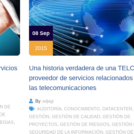
08 Sep
2015
vicios
Una historia verdadera de una TEL
proveedor de servicios relacionados
las telecomunicaciones
By
adjagi
N DE
AUDITORÍA
,
CONOCIMIENTO
,
DATACENTER
,
DE
GESTIÓN
,
GESTIÓN DE CALIDAD
,
GESTIÓN DE
EGIAS
,
PROYECTOS
,
GESTIÓN DE RIESGOS
,
GESTIÓN 
SEGURIDAD DE LA INFORMACIÓN
,
GESTIÓN DE