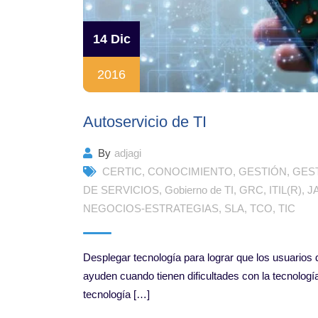
14 Dic
2016
Autoservicio de TI
By
adjagi
CERTIC
,
CONOCIMIENTO
,
GESTIÓN
,
GES
DE SERVICIOS
,
Gobierno de TI
,
GRC
,
ITIL(R)
,
J
NEGOCIOS-ESTRATEGIAS
,
SLA
,
TCO
,
TIC
Desplegar tecnología para lograr que los usuarios 
ayuden cuando tienen dificultades con la tecnologí
tecnología […]