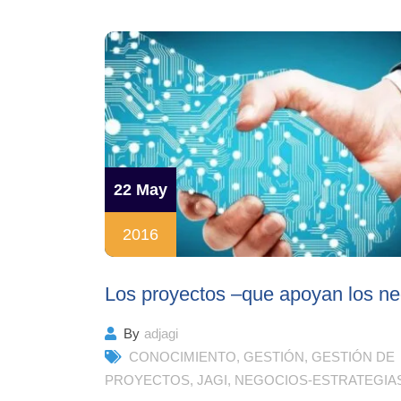
22 May
2016
Los proyectos –que apoyan los ne
By
adjagi
CONOCIMIENTO
,
GESTIÓN
,
GESTIÓN DE
PROYECTOS
,
JAGI
,
NEGOCIOS-ESTRATEGIA