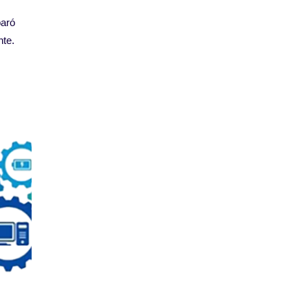
paró
te.