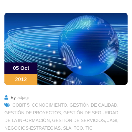
05 Oct
2012
By
adjagi
COBIT 5
,
CONOCIMIENTO
,
GESTIÓN DE CALIDAD
,
GESTIÓN DE PROYECTOS
,
GESTIÓN DE SEGURIDAD
DE LA INFORMACIÓN
,
GESTIÓN DE SERVICIOS
,
JAGI
,
NEGOCIOS-ESTRATEGIAS
,
SLA
,
TCO
,
TIC