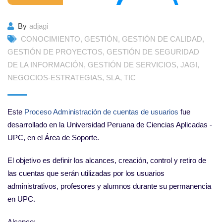
By
adjagi
CONOCIMIENTO
,
GESTIÓN
,
GESTIÓN DE CALIDAD
,
GESTIÓN DE PROYECTOS
,
GESTIÓN DE SEGURIDAD
DE LA INFORMACIÓN
,
GESTIÓN DE SERVICIOS
,
JAGI
,
NEGOCIOS-ESTRATEGIAS
,
SLA
,
TIC
Este
Proceso Administración de cuentas de usuarios
fue
desarrollado en la Universidad Peruana de Ciencias Aplicadas -
UPC, en el Área de Soporte.
El objetivo es definir los alcances, creación, control y retiro de
las cuentas que serán utilizadas por los usuarios
administrativos, profesores y alumnos durante su permanencia
en UPC.
Alcance: