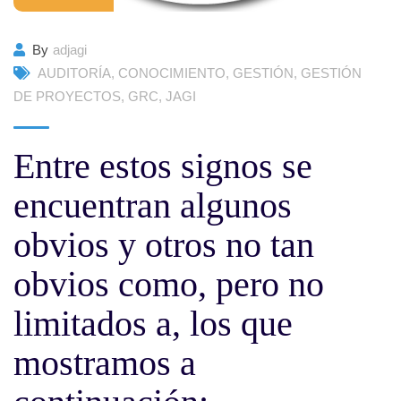
By
adjagi
AUDITORÍA
,
CONOCIMIENTO
,
GESTIÓN
,
GESTIÓN
DE PROYECTOS
,
GRC
,
JAGI
Entre estos signos se
encuentran algunos
obvios y otros no tan
obvios como, pero no
limitados a, los que
mostramos a