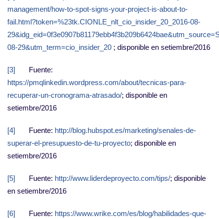
management/how-to-spot-signs-your-project-is-about-to-
fail.html?token=%23tk.CIONLE_nlt_cio_insider_20_2016-08-
29&idg_eid=0f3e0907b81179ebb4f3b209b6424bae&utm_source=
08-29&utm_term=cio_insider_20
; disponible en setiembre/2016
[3]
Fuente:
https://pmqlinkedin.wordpress.com/about/tecnicas-para-
recuperar-un-cronograma-atrasado/
; disponible en
setiembre/2016
[4]
Fuente:
http://blog.hubspot.es/marketing/senales-de-
superar-el-presupuesto-de-tu-proyecto
; disponible en
setiembre/2016
[5]
Fuente:
http://www.liderdeproyecto.com/tips/
; disponible
en setiembre/2016
[6]
Fuente:
https://www.wrike.com/es/blog/habilidades-que-