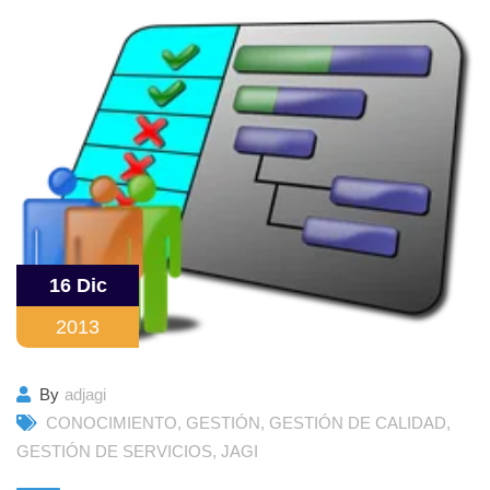
16 Dic
2013
By
adjagi
CONOCIMIENTO
,
GESTIÓN
,
GESTIÓN DE CALIDAD
,
GESTIÓN DE SERVICIOS
,
JAGI