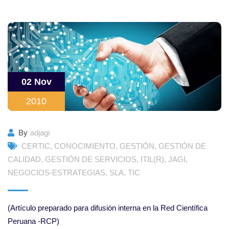
02 Nov
2010
By
adjagi
CERTIC
,
CONOCIMIENTO
,
GESTIÓN
,
GESTIÓN DE
CALIDAD
,
GESTIÓN DE SERVICIOS
,
ITIL(R)
,
JAGI
,
NEGOCIOS-ESTRATEGIAS
,
SLA
,
TIC
(Artículo preparado para difusión interna en la Red Científica
Peruana -RCP)