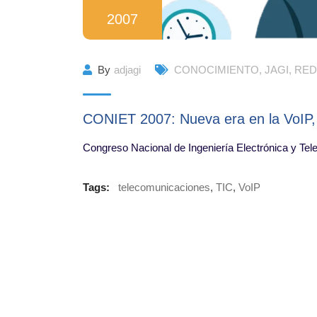
2007
By
adjagi
CONOCIMIENTO
,
JAGI
,
RED
CONIET 2007: Nueva era en la VoIP, s
Congreso Nacional de Ingeniería Electrónica y T
Tags:
telecomunicaciones
,
TIC
,
VoIP