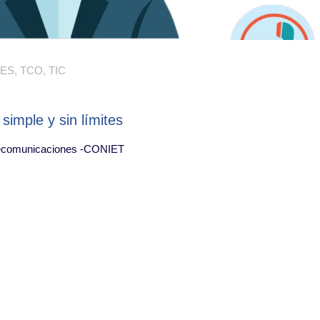
ES
,
TCO
,
TIC
imple y sin límites
elecomunicaciones -CONIET