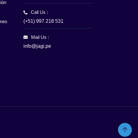
ión
Call Us :
(+51) 997 218 531
enes
Mail Us :
info@jagi.pe