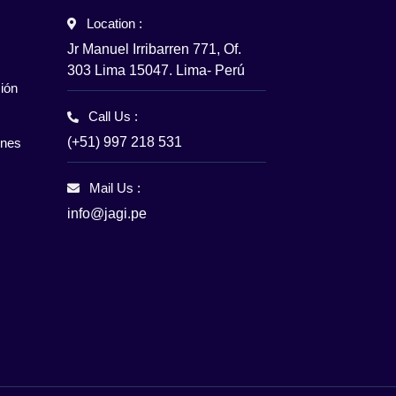
Location :
Jr Manuel Irribarren 771, Of.
303 Lima 15047. Lima- Perú
ión
Call Us :
(+51) 997 218 531
enes
Mail Us :
info@jagi.pe