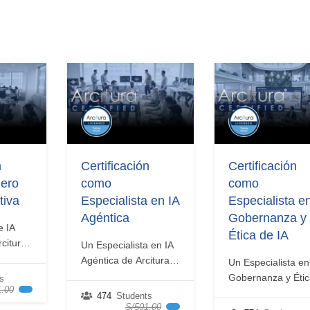
n
Certificación
Certificación
iero
como
como
tiva
Especialista en IA
Especialista e
Agéntica
Gobernanza y
e IA
Ética de IA
rcitura
Un Especialista en IA
tiene
Agéntica de Arcitura
Un Especialista en
Education Inc.
Gobernanza y Éti
s
 las
.00
comprende
de IA de Arcitura
474
Students
los principios, las
S/501.00
Education Inc. tie