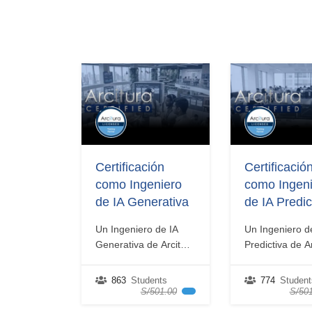
Certificación
Certificació
como Ingeniero
como Ingen
de IA Generativa
de IA Predic
Un Ingeniero de IA
Un Ingeniero d
Generativa de Arcitura
Predictiva de A
Education Inc.
Education Inc. 
tiene conocimientos
conocimientos
863
Students
774
Student
demostrados de las
demostrados de
S/501.00
S/501
redes neuronales y
prácticas de