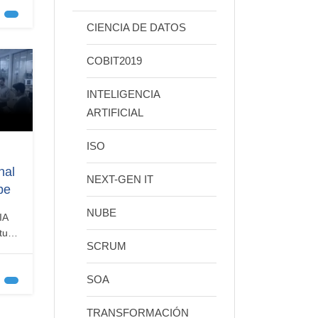
CIENCIA DE DATOS
COBIT2019
ativa
INTELIGENCIA
 con
ARTIFICIAL
ISO
nal
NEXT-GEN IT
be
NUBE
l
IA
a y…
tura
SCRUM
ne
SOA
TRANSFORMACIÓN