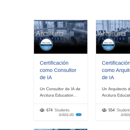
los modelos
ingeniería aso
establecidos que se
una amplia ga
utilizan para la
modelos y
generación
redes neuronal
de contenido,
IA predictiva,
incluyendo prácticas
incluyendo prác
asociadas al
para el
procesamiento del
entrenamiento,
lenguaje natural. El
optimización y
curso Ingeniería de IA
reentrenamient
Certificación
Certificació
Generativa de Arcitura
modelos. El cu
como Consultor
como Arquit
Education Inc. lo
Ingeniería de I
de IA
de IA
prepara para el
Predictiva de A
examen oficial de
Education Inc. 
Un Consultor de IA de
Un Arquitecto 
Certificación como…
prepara…
Arcitura Education
Arcitura Educat
Inc. tiene un
Inc. tiene un
conocimiento demostrado
conocimiento 
674
Students
554
Student
de los aspectos más
de los requeri
S/501.00
S/501
importantes de
de
la utilización,
arquitectura te