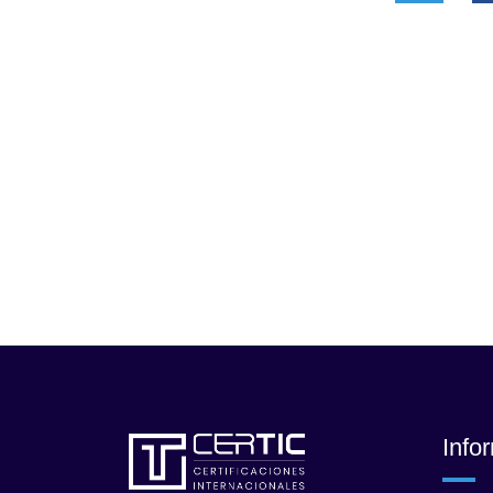
modelos y prácticas.
El curso Big Data y
Ciencia de Datos
Esencial de Arcitura
Education Inc. lo
prepara para el
examen oficial de…
Info