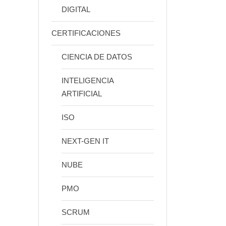
os
DIGITAL
sada
oyo
CERTIFICACIONES
 de
o de
CIENCIA DE DATOS
s y
INTELIGENCIA
y
ARTIFICIAL
e…
ISO
NEXT-GEN IT
NUBE
PMO
SCRUM