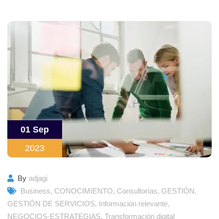
01 Sep
2023
By
adjagi
Business
,
CONOCIMIENTO
,
Consultorías
,
GESTIÓN
,
GESTIÓN DE SERVICIOS
,
Información relevante
,
NEGOCIOS-ESTRATEGIAS
,
Transformación digital