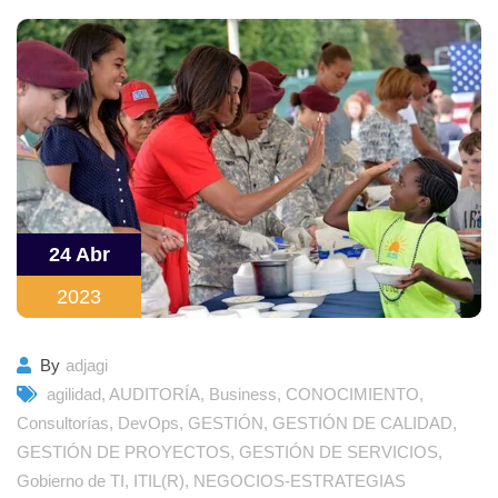
24 Abr
2023
By
adjagi
agilidad
,
AUDITORÍA
,
Business
,
CONOCIMIENTO
,
Consultorías
,
DevOps
,
GESTIÓN
,
GESTIÓN DE CALIDAD
,
GESTIÓN DE PROYECTOS
,
GESTIÓN DE SERVICIOS
,
Gobierno de TI
,
ITIL(R)
,
NEGOCIOS-ESTRATEGIAS