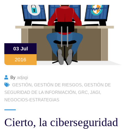
03 Jul
2016
By
adjagi
GESTIÓN
,
GESTIÓN DE RIESGOS
,
GESTIÓN DE
SEGURIDAD DE LA INFORMACIÓN
,
GRC
,
JAGI
,
NEGOCIOS-ESTRATEGIAS
Cierto, la ciberseguridad