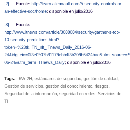
[2]
Fuente:
http://learn.alienvault.com/5-security-controls-or-
an-effective-soc/home
; disponible en julio/2016
[3]
Fuente:
http://www.itnews.com/article/3088084/security/gartner-s-top-
10-security-predictions.html?
token=%23tk.ITN_nlt_ITnews_Daily_2016-06-
24&idg_eid=0f3e0907b81179ebb4f3b209b6424bae&utm_source=
06-24&utm_term=ITnews_Daily
; disponible en julio/2016
Tags:
6W-2H
,
estándares de seguridad
,
gestión de calidad
,
Gestión de servicios
,
gestion del conocimiento
,
riesgos
,
Seguridad de la información
,
seguridad en redes
,
Servicios de
TI