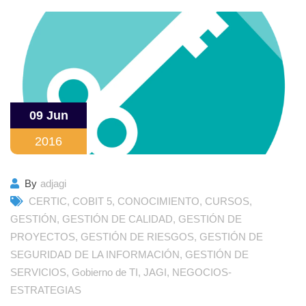
09 Jun
2016
By
adjagi
CERTIC
,
COBIT 5
,
CONOCIMIENTO
,
CURSOS
,
GESTIÓN
,
GESTIÓN DE CALIDAD
,
GESTIÓN DE
PROYECTOS
,
GESTIÓN DE RIESGOS
,
GESTIÓN DE
SEGURIDAD DE LA INFORMACIÓN
,
GESTIÓN DE
SERVICIOS
,
Gobierno de TI
,
JAGI
,
NEGOCIOS-
ESTRATEGIAS