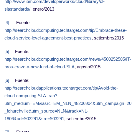
http://www.ibm.com/developerworks/cloud/library/cl-
slastandards/
, enero/2013
[4]
Fuente:
http://searchcloudcomputing.techtarget.com/tip/Embrace-these-
cloud-service-level-agreement-best-practices
, setiembre/2015
[5]
Fuente:
http://searchcloudcomputing.techtarget.com/news/4500252585/IT-
pros-crave-a-new-kind-of-cloud-SLA
, agosto/2015
[6]
Fuente:
http://searchcloudapplications.techtarget.com/tip/Avoid-the-
cloud-computing-SLA-trap?
utm_medium=EM&asrc=EM_NLN_48206904&utm_campaign=2015
_fchurchville&utm_source=NLN&track=NL-
1806&ad=903291&src=903291
, setiembre/2015