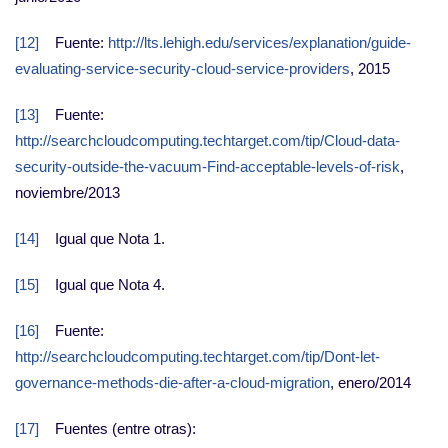
[12]
Fuente:
http://lts.lehigh.edu/services/explanation/guide-
evaluating-service-security-cloud-service-providers
, 2015
[13]
Fuente:
http://searchcloudcomputing.techtarget.com/tip/Cloud-data-
security-outside-the-vacuum-Find-acceptable-levels-of-risk
,
noviembre/2013
[14]
Igual que Nota 1.
[15]
Igual que Nota 4.
[16]
Fuente:
http://searchcloudcomputing.techtarget.com/tip/Dont-let-
governance-methods-die-after-a-cloud-migration
, enero/2014
[17]
Fuentes (entre otras):