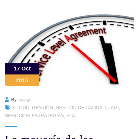
17 Oct
2015
By
adjagi
CLOUD
,
GESTIÓN
,
GESTIÓN DE CALIDAD
,
JAGI
,
NEGOCIOS-ESTRATEGIAS
,
SLA