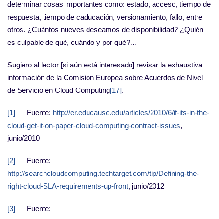
determinar cosas importantes como: estado, acceso, tiempo de
respuesta, tiempo de caducación, versionamiento, fallo, entre
otros. ¿Cuántos nueves deseamos de disponibilidad? ¿Quién
es culpable de qué, cuándo y por qué?…
Sugiero al lector [si aún está interesado] revisar la exhaustiva
información de la Comisión Europea sobre Acuerdos de Nivel
de Servicio en Cloud Computing
[17]
.
[1]
Fuente:
http://er.educause.edu/articles/2010/6/if-its-in-the-
cloud-get-it-on-paper-cloud-computing-contract-issues
,
junio/2010
[2]
Fuente:
http://searchcloudcomputing.techtarget.com/tip/Defining-the-
right-cloud-SLA-requirements-up-front
, junio/2012
[3]
Fuente: