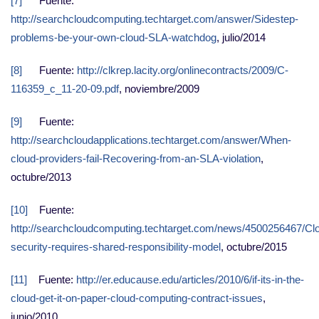
[7]
Fuente:
http://searchcloudcomputing.techtarget.com/answer/Sidestep-
problems-be-your-own-cloud-SLA-watchdog
, julio/2014
[8]
Fuente:
http://clkrep.lacity.org/onlinecontracts/2009/C-
116359_c_11-20-09.pdf
, noviembre/2009
[9]
Fuente:
http://searchcloudapplications.techtarget.com/answer/When-
cloud-providers-fail-Recovering-from-an-SLA-violation
,
octubre/2013
[10]
Fuente:
http://searchcloudcomputing.techtarget.com/news/4500256467/Cl
security-requires-shared-responsibility-model
, octubre/2015
[11]
Fuente:
http://er.educause.edu/articles/2010/6/if-its-in-the-
cloud-get-it-on-paper-cloud-computing-contract-issues
,
junio/2010