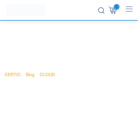
0
Shop
>
>
>
CERTIC
Blog
CLOUD
Cargas de trabajo en el marco de la
computación en nube -cloudcomputing