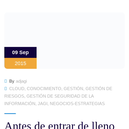
09 Sep
2015
By
adjagi
CLOUD
,
CONOCIMIENTO
,
GESTIÓN
,
GESTIÓN DE
RIESGOS
,
GESTIÓN DE SEGURIDAD DE LA
INFORMACIÓN
,
JAGI
,
NEGOCIOS-ESTRATEGIAS
Antes de entrar de lleno