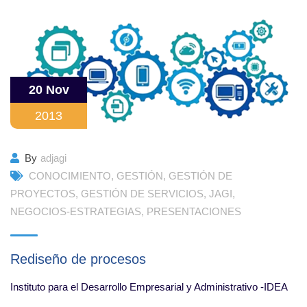
20 Nov
2013
By
adjagi
CONOCIMIENTO
,
GESTIÓN
,
GESTIÓN DE
PROYECTOS
,
GESTIÓN DE SERVICIOS
,
JAGI
,
NEGOCIOS-ESTRATEGIAS
,
PRESENTACIONES
Rediseño de procesos
Instituto para el Desarrollo Empresarial y Administrativo -IDEA