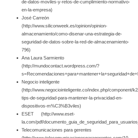
de-datos-moviles-y-retos-de-cumplimiento-normativo-
en-la-empresa)
José Carreón
(http://www.siliconweek.es/opinion/opinion-
almacenamiento/como-disenar-una-estrategia-de-
seguridad-de-datos-sobre-la-red-de-almacenamiento-
796)
Ana Laura Sarmiento
(http://mundocontact.wordpress.com/?
s=Recomendaciones+para+mantener+la+seguridad+de+
Negocio inteligente
(http://www.negociointeligente.co/index.php/component/k2
tips-de-seguridad-para-mantener-la-privacidad-en-
dispositivos-m%C3%B3viles)
ESET (http://www.eset-
la.com/pdf/documento_guia_de_seguridad_para_usuarios
Telecomunicaciones para gerentes
(http://www.telecomunicacionesparagerentes.com/10-