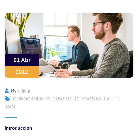
01 Abr
2012
By
adjagi
CONOCIMIENTO
,
CURSOS
,
CURSOS EN LA UTP
,
JAGI
Introducción