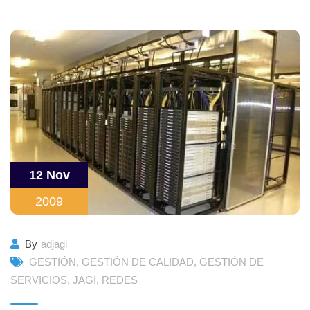
12 Nov
2009
By
adjagi
GESTIÓN
,
GESTIÓN DE CALIDAD
,
GESTIÓN DE
SERVICIOS
,
JAGI
,
REDES