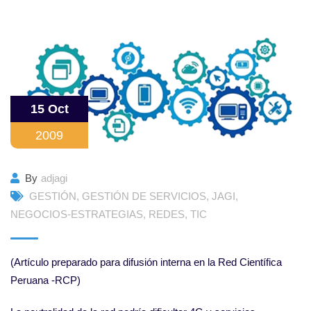
15 Oct
2009
By
adjagi
GESTIÓN
,
GESTIÓN DE SERVICIOS
,
JAGI
,
NEGOCIOS-ESTRATEGIAS
,
REDES
,
TIC
(Artículo preparado para difusión interna en la Red Científica
Peruana -RCP)