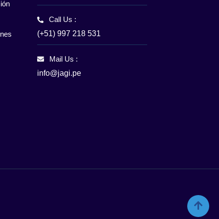
ión
Call Us :
(+51) 997 218 531
enes
Mail Us :
info@jagi.pe