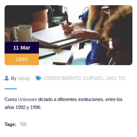
11 Mar
1993
By
adjagi
CONOCIMIENTO
,
CURSOS
,
JAGI
,
TIC
Curso
Unixware
dictado a diferentes instituciones, entre los
años 1992 y 1996.
Tags:
TIC