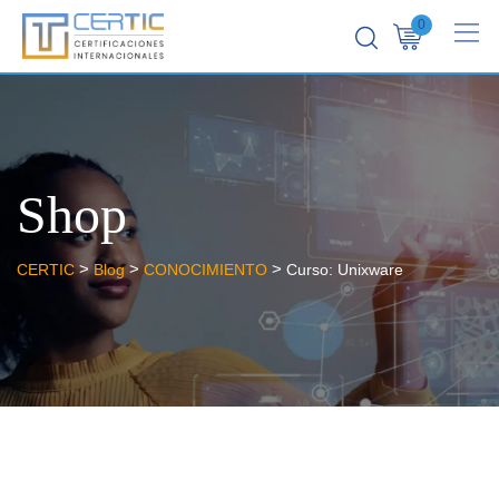
0
Shop
>
>
>
CERTIC
Blog
CONOCIMIENTO
Curso: Unixware