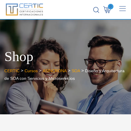
0
Shop
>
>
>
>
CERTIC
Cursos
ASINCRONA
SOA
Diseño y Arquitectura
de SOA con Servicios y Microservicios