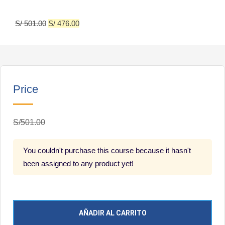
S/
501.00
S/
476.00
Price
S/501.00
You couldn't purchase this course because it hasn't
been assigned to any product yet!
AÑADIR AL CARRITO