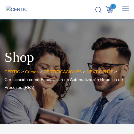
0
Shop
>
>
>
>
CERTIC
Cursos
CERTIFICACIONES
NEXT-GEN IT
Certificación como Especialista en Automatización Robótica de
Procesos (RPA)