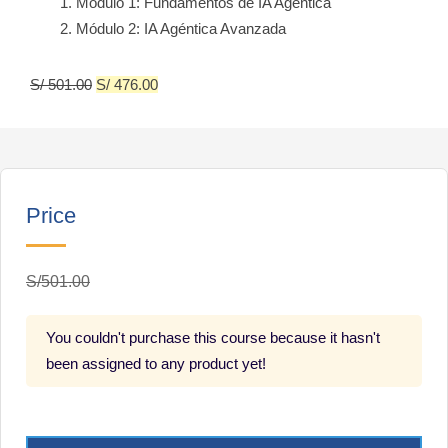
Módulo 1: Fundamentos de IA Agéntica
Módulo 2: IA Agéntica Avanzada
S/
501.00
S/
476.00
Price
S/501.00
You couldn't purchase this course because it hasn't
been assigned to any product yet!