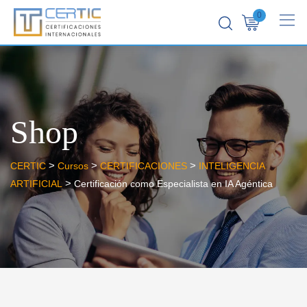
0
Shop
>
>
>
CERTIC
Cursos
CERTIFICACIONES
INTELIGENCIA
>
ARTIFICIAL
Certificación como Especialista en IA Agéntica