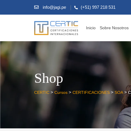
info@jagi.pe
(+51) 997 218 531
Inicio
Sobre Nosotros
Shop
>
>
>
>
CERTIC
Cursos
CERTIFICACIONES
SOA
C