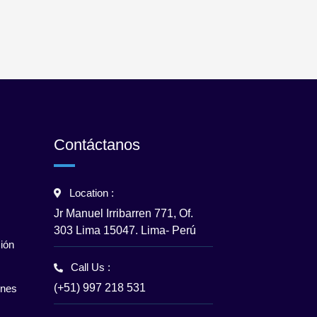
Contáctanos
Location :
Jr Manuel Irribarren 771, Of.
303 Lima 15047. Lima- Perú
ión
Call Us :
(+51) 997 218 531
enes