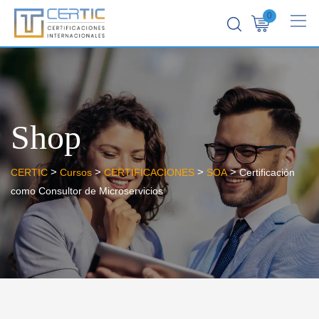
0
Shop
>
>
>
>
CERTIC
Cursos
CERTIFICACIONES
SOA
Certificación
como Consultor de Microservicios