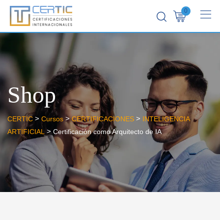
0
Shop
>
>
>
CERTIC
Cursos
CERTIFICACIONES
INTELIGENCIA
>
ARTIFICIAL
Certificación como Arquitecto de IA