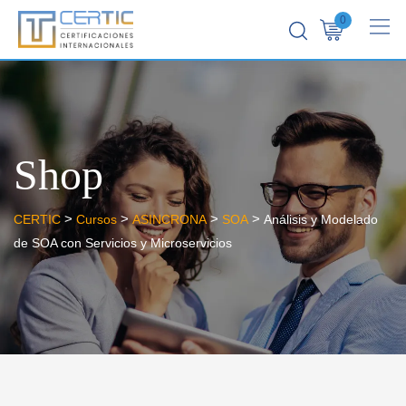
0
Shop
>
>
>
>
CERTIC
Cursos
ASINCRONA
SOA
Análisis y Modelado
de SOA con Servicios y Microservicios