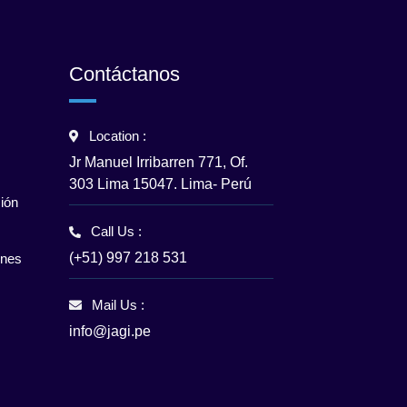
Contáctanos
Location :
Jr Manuel Irribarren 771, Of.
303 Lima 15047. Lima- Perú
ión
Call Us :
(+51) 997 218 531
enes
Mail Us :
info@jagi.pe