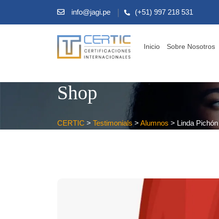
info@jagi.pe
(+51) 997 218 531
Inicio
Sobre Nosotros
Shop
CERTIC
>
Testimonials
>
Alumnos
>
Linda Pichón