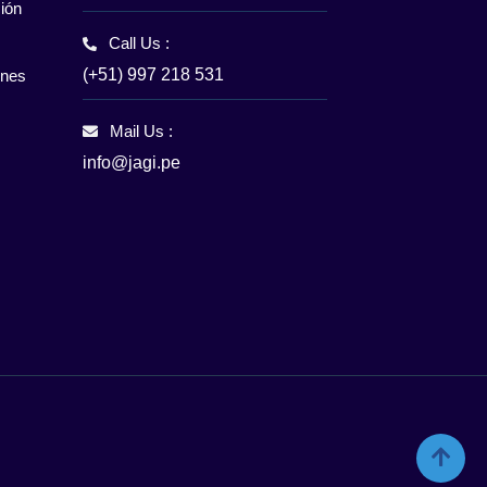
ión
Call Us :
(+51) 997 218 531
enes
Mail Us :
info@jagi.pe