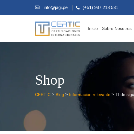
info@jagi.pe
(+51) 997 218 531
Inicio
Sobre Nosotros
Shop
>
>
>
CERTIC
Blog
Información relevante
TI de sig