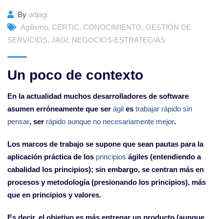
By
adjagi
Agilismo
,
CERTIC
,
CONOCIMIENTO
,
GESTIÓN DE
SERVICIOS
,
JAGI
,
NEGOCIOS-ESTRATEGIAS
Un poco de contexto
En la actualidad muchos desarrolladores de software
asumen erróneamente que ser
ágil
es
trabajar rápido sin
pensar
, ser
rápido aunque no necesariamente mejor
.
Los marcos de trabajo se supone que sean pautas para la
aplicación práctica de los
principios
ágiles (entendiendo a
cabalidad los principios); sin embargo, se centran más en
procesos y metodología (presionando los principios), más
que en principios y valores.
Es decir, el objetivo es más entregar un producto (aunque