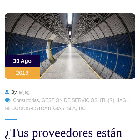
30 Ago
2018
By
adjagi
Consultorías
,
GESTIÓN DE SERVICIOS
,
ITIL(R)
,
JAGI
,
NEGOCIOS-ESTRATEGIAS
,
SLA
,
TIC
¿Tus proveedores están