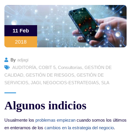
11 Feb
2018
By
adjagi
AUDITORÍA
,
COBIT 5
,
Consultorías
,
GESTIÓN DE
CALIDAD
,
GESTIÓN DE RIESGOS
,
GESTIÓN DE
SERVICIOS
,
JAGI
,
NEGOCIOS-ESTRATEGIAS
,
SLA
Algunos indicios
Usualmente los
problemas empiezan
cuando somos los últimos
en enterarnos de los
cambios en la estrategia del negocio
.