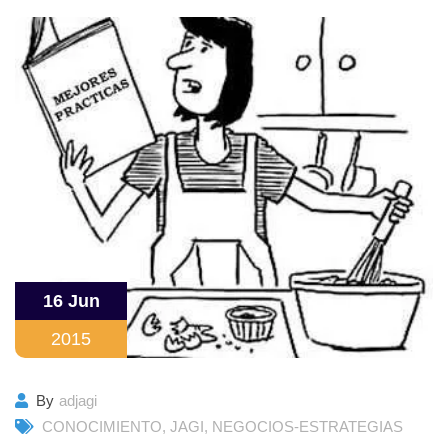
16 Jun
2015
By
adjagi
CONOCIMIENTO
,
JAGI
,
NEGOCIOS-ESTRATEGIAS