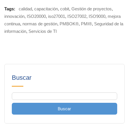
Tags:
calidad
,
capacitación
,
cobit
,
Gestión de proyectos
,
innovación
,
ISO20000
,
iso27001
,
ISO27002
,
ISO9000
,
mejora
continua
,
normas de gestión
,
PMBOK®
,
PMI®
,
Seguridad de la
información
,
Servicios de TI
Buscar
Buscar