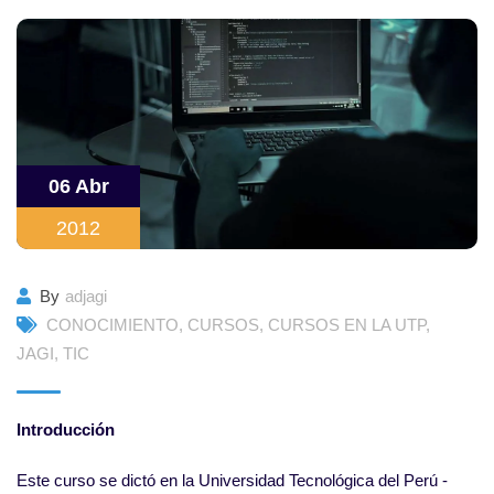
06 Abr
2012
By
adjagi
CONOCIMIENTO
,
CURSOS
,
CURSOS EN LA UTP
,
JAGI
,
TIC
Introducción
Este curso se dictó en la Universidad Tecnológica del Perú -