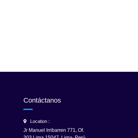
Contáctanos
Location :
Jr Manuel Irribarren 771, Of.
303 Lima 15047. Lima- Perú