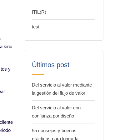
ITIL(R)
test
a
a sino
Últimos post
ctos y
Del servicio al valor mediante
ear
la gestión del flujo de valor
Del servicio al valor con
confianza por diseño
cliente
eriodo
55 consejos y buenas
prácticas para lograr la