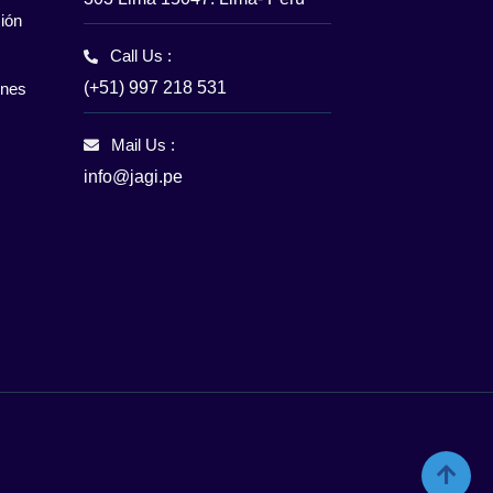
ión
Call Us :
(+51) 997 218 531
enes
Mail Us :
info@jagi.pe